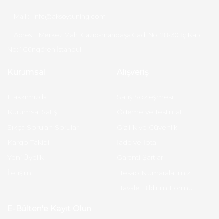
Mail :
info@aksoytuning.com
Adres :
Merkez Mah. Gaziosmanpaşa Cad. No: 28-30 İç Kapı
No: 1 Güngören İstanbul
Kurumsal
Alışveriş
Hakkımızda
Satış Sözleşmesi
Kurumsal Satış
Ödeme ve Teslimat
Sıkça Sorulan Sorular
Gizlilik ve Güvenlik
Kargo Takibi
İade ve İptal
Yeni Üyelik
Garanti Şartları
İletişim
Hesap Numaralarımız
Havale Bildirim Formu
E-Bülten'e Kayıt Olun