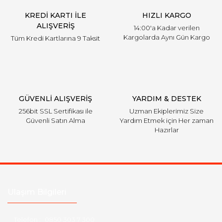
KREDİ KARTI İLE
HIZLI KARGO
ALIŞVERİŞ
14:00'a Kadar verilen
Kargolarda Aynı Gün Kargo
Tüm Kredi Kartlarına 9 Taksit
GÜVENLİ ALIŞVERİŞ
YARDIM & DESTEK
256bit SSL Sertifikası ile
Uzman Ekiplerimiz Size
Güvenli Satın Alma
Yardım Etmek için Her zaman
Hazırlar
Ulaşım Bilgileri
Telefon :
0850 303 7 300