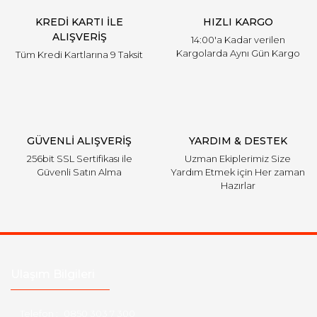
KREDİ KARTI İLE
HIZLI KARGO
ALIŞVERİŞ
14:00'a Kadar verilen
Kargolarda Aynı Gün Kargo
Tüm Kredi Kartlarına 9 Taksit
GÜVENLİ ALIŞVERİŞ
YARDIM & DESTEK
256bit SSL Sertifikası ile
Uzman Ekiplerimiz Size
Güvenli Satın Alma
Yardım Etmek için Her zaman
Hazırlar
Ulaşım Bilgileri
Telefon :
0850 303 7 300