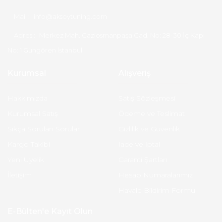
Mail :
info@aksoytuning.com
Adres :
Merkez Mah. Gaziosmanpaşa Cad. No: 28-30 İç Kapı
No: 1 Güngören İstanbul
Kurumsal
Alışveriş
Hakkımızda
Satış Sözleşmesi
Kurumsal Satış
Ödeme ve Teslimat
Sıkça Sorulan Sorular
Gizlilik ve Güvenlik
Kargo Takibi
İade ve İptal
Yeni Üyelik
Garanti Şartları
İletişim
Hesap Numaralarımız
Havale Bildirim Formu
E-Bülten'e Kayıt Olun