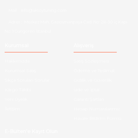
Mail :
info@aksoytuning.com
Adres :
Merkez Mah. Gaziosmanpaşa Cad. No: 28-30 İç Kapı
No: 1 Güngören İstanbul
Kurumsal
Alışveriş
Hakkımızda
Satış Sözleşmesi
Kurumsal Satış
Ödeme ve Teslimat
Sıkça Sorulan Sorular
Gizlilik ve Güvenlik
Kargo Takibi
İade ve İptal
Yeni Üyelik
Garanti Şartları
İletişim
Hesap Numaralarımız
Havale Bildirim Formu
E-Bülten'e Kayıt Olun