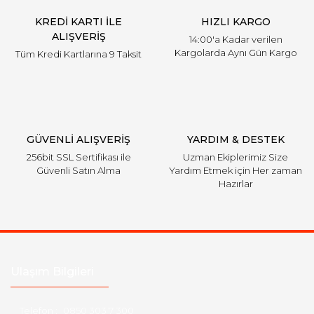
KREDİ KARTI İLE
HIZLI KARGO
ALIŞVERİŞ
14:00'a Kadar verilen
Kargolarda Aynı Gün Kargo
Tüm Kredi Kartlarına 9 Taksit
GÜVENLİ ALIŞVERİŞ
YARDIM & DESTEK
256bit SSL Sertifikası ile
Uzman Ekiplerimiz Size
Güvenli Satın Alma
Yardım Etmek için Her zaman
Hazırlar
Ulaşım Bilgileri
Telefon :
0850 303 7 300