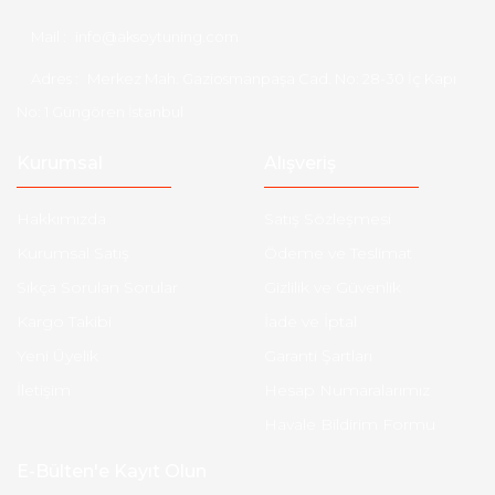
Mail :
info@aksoytuning.com
Adres :
Merkez Mah. Gaziosmanpaşa Cad. No: 28-30 İç Kapı
No: 1 Güngören İstanbul
Kurumsal
Alışveriş
Hakkımızda
Satış Sözleşmesi
Kurumsal Satış
Ödeme ve Teslimat
Sıkça Sorulan Sorular
Gizlilik ve Güvenlik
Kargo Takibi
İade ve İptal
Yeni Üyelik
Garanti Şartları
İletişim
Hesap Numaralarımız
Havale Bildirim Formu
E-Bülten'e Kayıt Olun