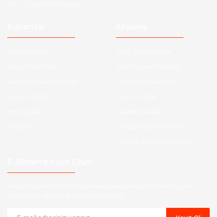
No: 1 Güngören İstanbul
Kurumsal
Alışveriş
Hakkımızda
Satış Sözleşmesi
Kurumsal Satış
Ödeme ve Teslimat
Sıkça Sorulan Sorular
Gizlilik ve Güvenlik
Kargo Takibi
İade ve İptal
Yeni Üyelik
Garanti Şartları
İletişim
Hesap Numaralarımız
Havale Bildirim Formu
E-Bülten'e Kayıt Olun
Haber listemize kayıt olarak kampanyalardan,indirim ve yeni
ürünlerden ilk siz haberdar olabilirsiniz.