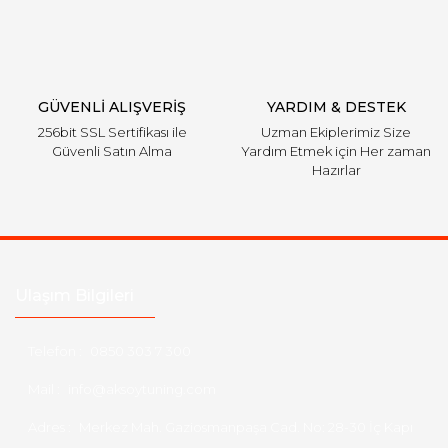
GÜVENLİ ALIŞVERİŞ
YARDIM & DESTEK
256bit SSL Sertifikası ile
Uzman Ekiplerimiz Size
Güvenli Satın Alma
Yardım Etmek için Her zaman
Hazırlar
Ulaşım Bilgileri
Telefon :
0850 303 7 300
Mail :
info@aksoytuning.com
Adres :
Merkez Mah. Gaziosmanpaşa Cad. No: 28-30 İç Kapı