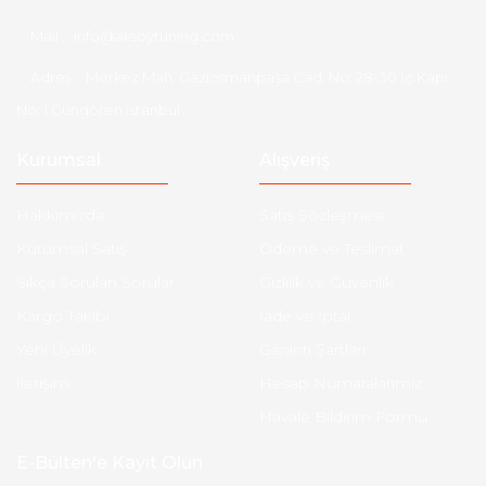
Mail :
info@aksoytuning.com
Adres :
Merkez Mah. Gaziosmanpaşa Cad. No: 28-30 İç Kapı
No: 1 Güngören İstanbul
Kurumsal
Alışveriş
Hakkımızda
Satış Sözleşmesi
Kurumsal Satış
Ödeme ve Teslimat
Sıkça Sorulan Sorular
Gizlilik ve Güvenlik
Kargo Takibi
İade ve İptal
Yeni Üyelik
Garanti Şartları
İletişim
Hesap Numaralarımız
Havale Bildirim Formu
E-Bülten'e Kayıt Olun