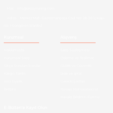
Mail :
info@aksoytuning.com
Adres :
Merkez Mah. Gaziosmanpaşa Cad. No: 28-30 İç Kapı
No: 1 Güngören İstanbul
Kurumsal
Alışveriş
Hakkımızda
Satış Sözleşmesi
Kurumsal Satış
Ödeme ve Teslimat
Sıkça Sorulan Sorular
Gizlilik ve Güvenlik
Kargo Takibi
İade ve İptal
Yeni Üyelik
Garanti Şartları
İletişim
Hesap Numaralarımız
Havale Bildirim Formu
E-Bülten'e Kayıt Olun