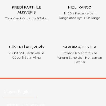
KREDİ KARTI İLE
HIZLI KARGO
ALIŞVERİŞ
14:00'a Kadar verilen
Kargolarda Aynı Gün Kargo
Tüm Kredi Kartlarına 9 Taksit
GÜVENLİ ALIŞVERİŞ
YARDIM & DESTEK
256bit SSL Sertifikası ile
Uzman Ekiplerimiz Size
Güvenli Satın Alma
Yardım Etmek için Her zaman
Hazırlar
Ulaşım Bilgileri
Telefon :
0850 303 7 300