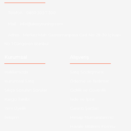
Telefon :
0850 303 7 300
Mail :
info@aksoytuning.com
Adres :
Merkez Mah. Gaziosmanpaşa Cad. No: 28-30 İç Kapı
No: 1 Güngören İstanbul
Kurumsal
Alışveriş
Hakkımızda
Satış Sözleşmesi
Kurumsal Satış
Ödeme ve Teslimat
Sıkça Sorulan Sorular
Gizlilik ve Güvenlik
Kargo Takibi
İade ve İptal
Yeni Üyelik
Garanti Şartları
İletişim
Hesap Numaralarımız
Havale Bildirim Formu