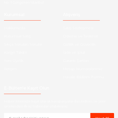
No: 1 Güngören İstanbul
Kurumsal
Alışveriş
Hakkımızda
Satış Sözleşmesi
Kurumsal Satış
Ödeme ve Teslimat
Sıkça Sorulan Sorular
Gizlilik ve Güvenlik
Kargo Takibi
İade ve İptal
Yeni Üyelik
Garanti Şartları
İletişim
Hesap Numaralarımız
Havale Bildirim Formu
E-Bülten'e Kayıt Olun
Haber listemize kayıt olarak kampanyalardan,indirim ve yeni
ürünlerden ilk siz haberdar olabilirsiniz.