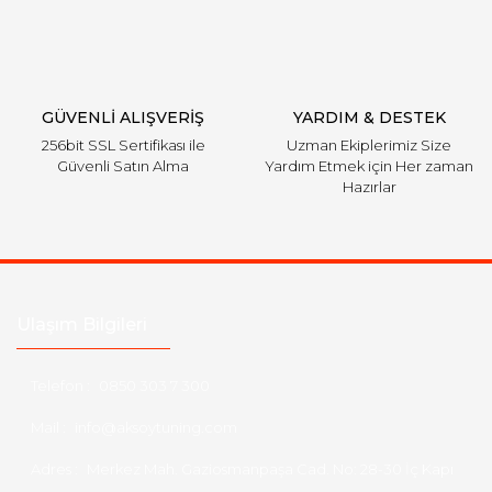
GÜVENLİ ALIŞVERİŞ
YARDIM & DESTEK
256bit SSL Sertifikası ile
Uzman Ekiplerimiz Size
Güvenli Satın Alma
Yardım Etmek için Her zaman
Hazırlar
Ulaşım Bilgileri
Telefon :
0850 303 7 300
Mail :
info@aksoytuning.com
Adres :
Merkez Mah. Gaziosmanpaşa Cad. No: 28-30 İç Kapı