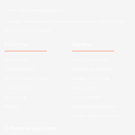
Mail :
info@aksoytuning.com
Adres :
Merkez Mah. Gaziosmanpaşa Cad. No: 28-30 İç Kapı
No: 1 Güngören İstanbul
Kurumsal
Alışveriş
Hakkımızda
Satış Sözleşmesi
Kurumsal Satış
Ödeme ve Teslimat
Sıkça Sorulan Sorular
Gizlilik ve Güvenlik
Kargo Takibi
İade ve İptal
Yeni Üyelik
Garanti Şartları
İletişim
Hesap Numaralarımız
Havale Bildirim Formu
E-Bülten'e Kayıt Olun