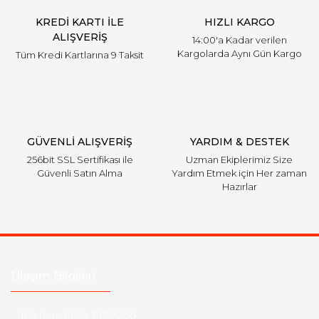
KREDİ KARTI İLE
HIZLI KARGO
ALIŞVERİŞ
14:00'a Kadar verilen
Kargolarda Aynı Gün Kargo
Tüm Kredi Kartlarına 9 Taksit
GÜVENLİ ALIŞVERİŞ
YARDIM & DESTEK
256bit SSL Sertifikası ile
Uzman Ekiplerimiz Size
Güvenli Satın Alma
Yardım Etmek için Her zaman
Hazırlar
Ulaşım Bilgileri
Telefon :
0850 303 7 300