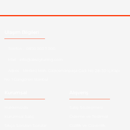
Ulaşım Bilgileri
Telefon :
0850 303 7 300
Mail :
info@aksoytuning.com
Adres :
Merkez Mah. Gaziosmanpaşa Cad. No: 28-30 İç Kapı
No: 1 Güngören İstanbul
Kurumsal
Alışveriş
Hakkımızda
Satış Sözleşmesi
Kurumsal Satış
Ödeme ve Teslimat
Sıkça Sorulan Sorular
Gizlilik ve Güvenlik