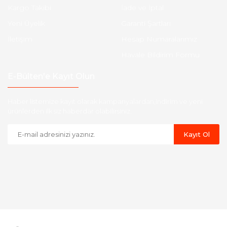
Kargo Takibi
İade ve İptal
Yeni Üyelik
Garanti Şartları
İletişim
Hesap Numaralarımız
Havale Bildirim Formu
E-Bülten'e Kayıt Olun
Haber listemize kayıt olarak kampanyalardan,indirim ve yeni
ürünlerden ilk siz haberdar olabilirsiniz.
Kayıt Ol