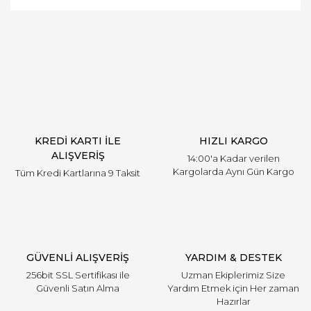
Bu ürüne ilk yorumu siz yapın!
Yorum Yaz
KREDİ KARTI İLE
HIZLI KARGO
ALIŞVERİŞ
14:00'a Kadar verilen
Kargolarda Aynı Gün Kargo
Tüm Kredi Kartlarına 9 Taksit
GÜVENLİ ALIŞVERİŞ
YARDIM & DESTEK
256bit SSL Sertifikası ile
Uzman Ekiplerimiz Size
Güvenli Satın Alma
Yardım Etmek için Her zaman
Hazırlar