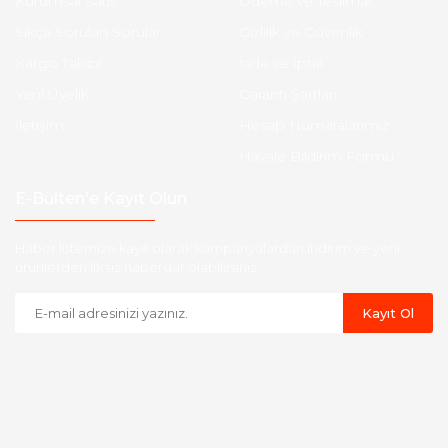
Kurumsal Satış
Ödeme ve Teslimat
Sıkça Sorulan Sorular
Gizlilik ve Güvenlik
Kargo Takibi
İade ve İptal
Yeni Üyelik
Garanti Şartları
İletişim
Hesap Numaralarımız
Havale Bildirim Formu
E-Bülten'e Kayıt Olun
Haber listemize kayıt olarak kampanyalardan,indirim ve yeni
ürünlerden ilk siz haberdar olabilirsiniz.
Kayıt Ol