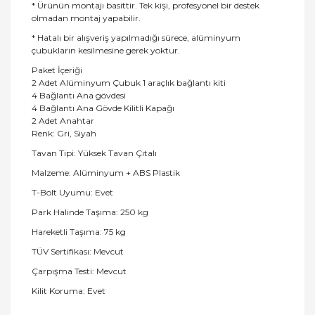
* Ürünün montajı basittir. Tek kişi, profesyonel bir destek
olmadan montaj yapabilir.
* Hatalı bir alışveriş yapılmadığı sürece, alüminyum
çubukların kesilmesine gerek yoktur.
Paket İçeriği
2 Adet Alüminyum Çubuk 1 araçlık bağlantı kiti
4 Bağlantı Ana gövdesi
4 Bağlantı Ana Gövde Kilitli Kapağı
2 Adet Anahtar
Renk: Gri, Siyah
Tavan Tipi: Yüksek Tavan Çıtalı
Malzeme: Alüminyum + ABS Plastik
T-Bolt Uyumu: Evet
Park Halinde Taşıma: 250 kg
Hareketli Taşıma: 75 kg
TÜV Sertifikası: Mevcut
Çarpışma Testi: Mevcut
Kilit Koruma: Evet