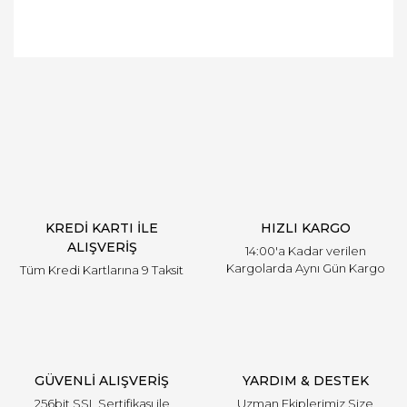
Bu ürüne ilk yorumu siz yapın!
Yorum Yaz
KREDİ KARTI İLE
HIZLI KARGO
ALIŞVERİŞ
14:00'a Kadar verilen
Kargolarda Aynı Gün Kargo
Tüm Kredi Kartlarına 9 Taksit
GÜVENLİ ALIŞVERİŞ
YARDIM & DESTEK
256bit SSL Sertifikası ile
Uzman Ekiplerimiz Size