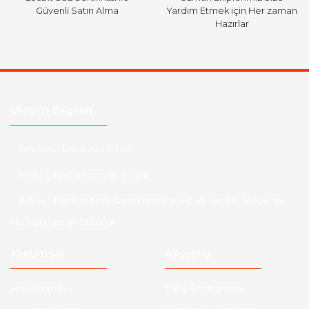
Güvenli Satın Alma
Yardım Etmek için Her zaman
Hazırlar
Ulaşım Bilgileri
Telefon :
0850 303 7 300
Mail :
info@aksoytuning.com
Adres :
Merkez Mah. Gaziosmanpaşa Cad. No: 28-30 İç Kapı
No: 1 Güngören İstanbul
Kurumsal
Alışveriş
Hakkımızda
Satış Sözleşmesi