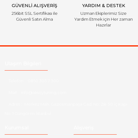
GÜVENLİ ALIŞVERİŞ
YARDIM & DESTEK
256bit SSL Sertifikası ile
Uzman Ekiplerimiz Size
Güvenli Satın Alma
Yardım Etmek için Her zaman
Hazırlar
Ulaşım Bilgileri
Telefon :
0850 303 7 300
Mail :
info@aksoytuning.com
Adres :
Merkez Mah. Gaziosmanpaşa Cad. No: 28-30 İç Kapı
No: 1 Güngören İstanbul
Kurumsal
Alışveriş