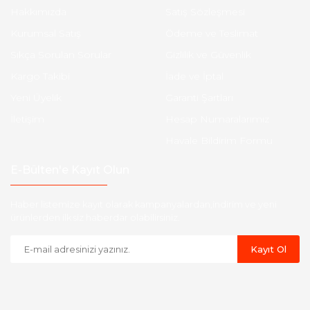
Hakkımızda
Satış Sözleşmesi
Kurumsal Satış
Ödeme ve Teslimat
Sıkça Sorulan Sorular
Gizlilik ve Güvenlik
Kargo Takibi
İade ve İptal
Yeni Üyelik
Garanti Şartları
İletişim
Hesap Numaralarımız
Havale Bildirim Formu
E-Bülten'e Kayıt Olun
Haber listemize kayıt olarak kampanyalardan,indirim ve yeni
ürünlerden ilk siz haberdar olabilirsiniz.
Kayıt Ol